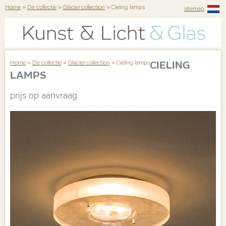
Home
»
De collectie
»
Glacier collection
» Cieling lamps
sitemap
Home
»
De collectie
»
Glacier collection
» Cieling lamps
CIELING
LAMPS
prijs op aanvraag