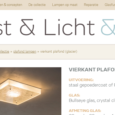
ten & concepten
De collectie
Lampen op maat
Reparatie
Glasfu
llectie
»
plafond lampen
» vierkant plafond (glacier)
VIERKANT PLAFO
UITVOERING:
staal gepoedercoat of
GLAS:
Bullseye glas, crystal c
AFMETING GLAS: