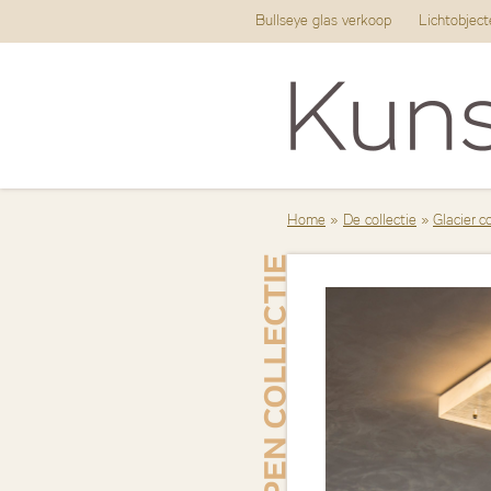
Bullseye glas verkoop
Lichtobjec
Home
»
De collectie
»
Glacier co