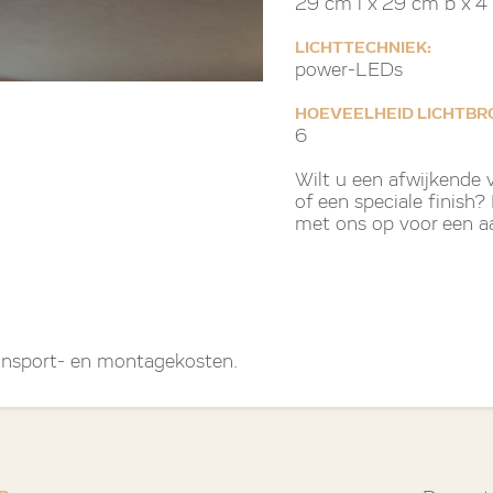
29 cm l x 29 cm b x 4
LICHTTECHNIEK:
power-LEDs
HOEVEELHEID LICHTBR
6
Wilt u een afwijkende
of een speciale finish
met ons op voor een a
transport- en montagekosten.