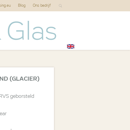
sing.eu
Blog
Ons bedrijf
ND (GLACIER)
 RVS geborsteld
lear