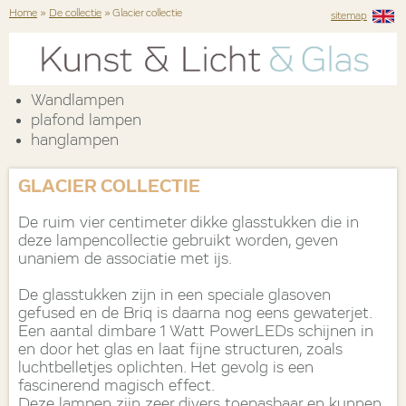
Home
»
De collectie
» Glacier collectie
sitemap
Wandlampen
plafond lampen
hanglampen
GLACIER COLLECTIE
De ruim vier centimeter dikke glasstukken die in
deze lampencollectie gebruikt worden, geven
unaniem de associatie met ijs.
De glasstukken zijn in een speciale glasoven
gefused en de Briq is daarna nog eens gewaterjet.
Een aantal dimbare 1 Watt PowerLEDs schijnen in
en door het glas en laat fijne structuren, zoals
luchtbelletjes oplichten. Het gevolg is een
fascinerend magisch effect.
Deze lampen zijn zeer divers toepasbaar en kunnen