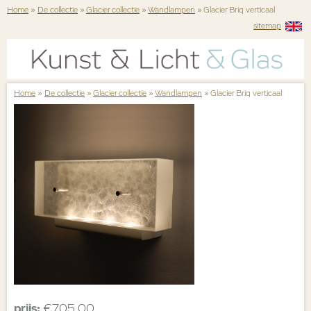
Home
»
De collectie
»
Glacier collectie
»
Wandlampen
» Glacier Briq verticaal
sitemap
Home
»
De collectie
»
Glacier collectie
»
Wandlampen
» Glacier Briq verticaal
prijs:
€705,00