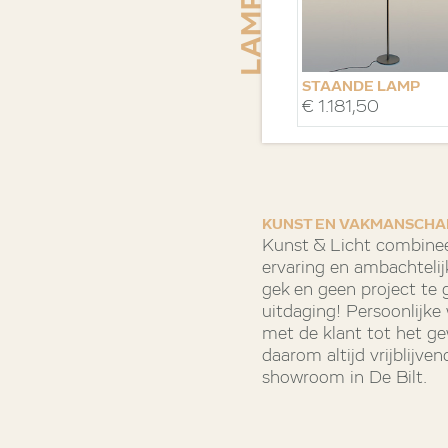
STAANDE LAMP
€ 1.181,50
KATHEDRAAL
KUNST EN VAKMANSCHA
Kunst & Licht combinee
ervaring en ambachtelij
gek en geen project te gr
uitdaging! Persoonlijk
met de klant tot het g
daarom altijd vrijblijv
showroom in De Bilt.