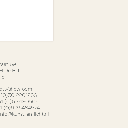
raat 59
 De Bilt
nd
ats/showroom:
31 (0)30 2201266
31 (0)6 24905021
31 (0)6 26484574
info@kunst-en-licht.nl