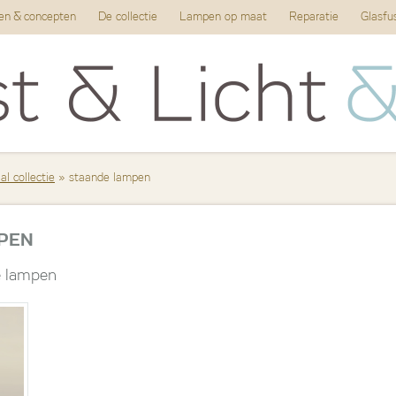
ten & concepten
De collectie
Lampen op maat
Reparatie
Glasfu
l collectie
» staande lampen
PEN
e lampen