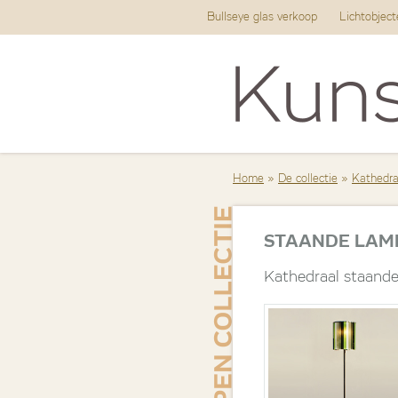
Bullseye glas verkoop
Lichtobjec
Home
»
De collectie
»
Kathedraa
STAANDE LAM
Kathedraal staand