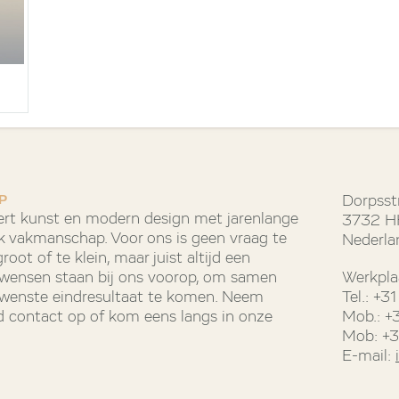
P
Dorpsst
rt kunst en modern design met jarenlange
3732 HH
k vakmanschap. Voor ons is geen vraag te
Nederla
oot of te klein, maar juist altijd een
e wensen staan bij ons voorop, om samen
Werkpla
ewenste eindresultaat te komen. Neem
Tel.: +
end contact op of kom eens langs in onze
Mob.: +
Mob: +
E-mail: