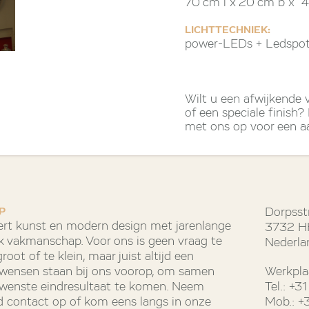
70 cm l x 20 cm b x 
LICHTTECHNIEK:
power-LEDs + Ledspot
Wilt u een afwijkende
of een speciale finish
met ons op voor een a
P
Dorpsst
rt kunst en modern design met jarenlange
3732 HH
k vakmanschap. Voor ons is geen vraag te
Nederla
oot of te klein, maar juist altijd een
e wensen staan bij ons voorop, om samen
Werkpla
ewenste eindresultaat te komen. Neem
Tel.: +
end contact op of kom eens langs in onze
Mob.: +