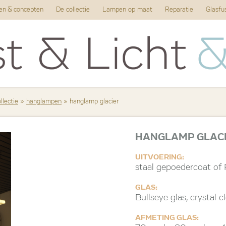
ten & concepten
De collectie
Lampen op maat
Reparatie
Glasfu
llectie
»
hanglampen
» hanglamp glacier
HANGLAMP GLAC
UITVOERING:
staal gepoedercoat of
GLAS:
Bullseye glas, crystal c
AFMETING GLAS: