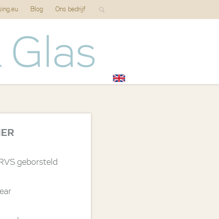
sing.eu
Blog
Ons bedrijf
IER
 RVS geborsteld
lear