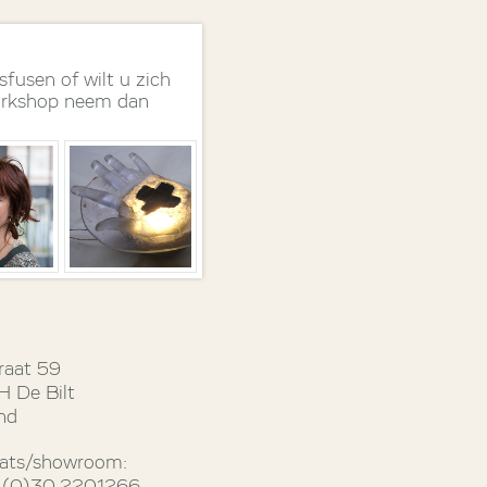
sfusen of wilt u zich
orkshop neem dan
raat 59
 De Bilt
nd
ats/showroom: