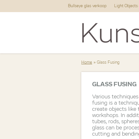
Bullseye glas verkoop
Light Objects
Home
» Glass Fusing
GLASS FUSING
Various techniques 
fusing is a techni
create objects like 
workshops. In addit
tubes, rods, sphere
glass can be process
cutting and bendin