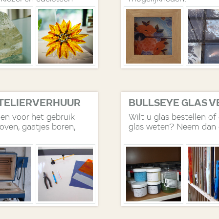
sing.
ATELIERVERHUUR
BULLSEYE GLAS 
zen voor het gebruik
Wilt u glas bestellen of
oven, gaatjes boren,
glas weten? Neem dan 