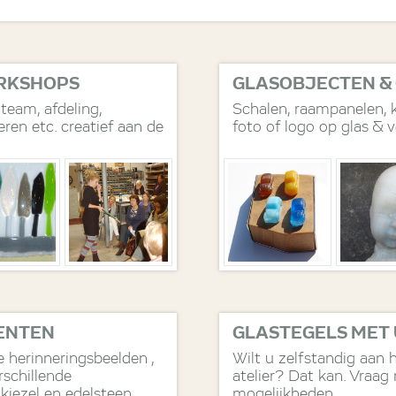
RKSHOPS
GLASOBJECTEN &
 team, afdeling,
Schalen, raampanelen, 
eren etc. creatief aan de
foto of logo op glas & v
ENTEN
GLASTEGELS MET
e herinneringsbeelden ,
Wilt u zelfstandig aan 
schillende
atelier? Dat kan. Vraag
 kiezel en edelsteen
mogelijkheden.