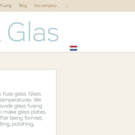
 Fusing
Blog
Our company
 fuse glass. Glass
 temperatures. We
rovide glass fusing
o make glass plates,
After being formed,
ling, polishing,