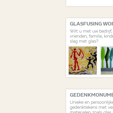
GLASFUSING WO
Wilt u met uw bedrijf,
vrienden, familie, kind
slag met glas?
GEDENKMONUM
Unieke en persoonlijk
gedenktekens met ver
materialen zoals glas,