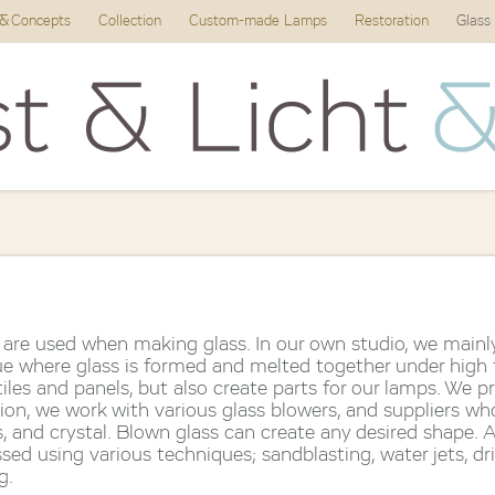
 & Concepts
Collection
Custom-made Lamps
Restoration
Glass
are used when making glass. In our own studio, we mainly
que where glass is formed and melted together under high
tiles and panels, but also create parts for our lamps. We p
ion, we work with various glass blowers, and suppliers wh
s, and crystal. Blown glass can create any desired shape. 
ed using various techniques; sandblasting, water jets, dril
g.