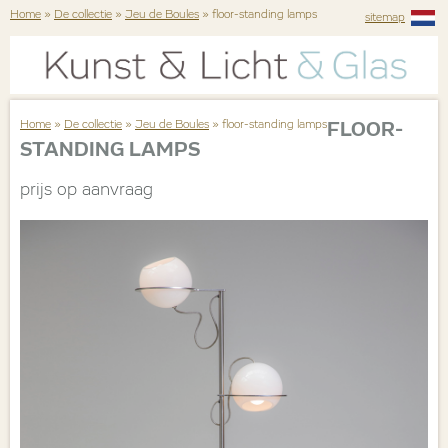
Home
»
De collectie
»
Jeu de Boules
» floor-standing lamps
sitemap
Home
»
De collectie
»
Jeu de Boules
» floor-standing lamps
FLOOR-
STANDING LAMPS
prijs op aanvraag