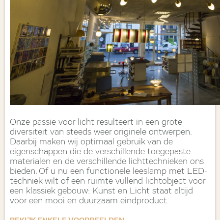
Onze passie voor licht resulteert in een grote
diversiteit van steeds weer originele ontwerpen.
Daarbij maken wij optimaal gebruik van de
eigenschappen die de verschillende toegepaste
materialen en de verschillende lichttechnieken ons
bieden. Of u nu een functionele leeslamp met LED-
techniek wilt of een ruimte vullend lichtobject voor
een klassiek gebouw: Kunst en Licht staat altijd
voor een mooi en duurzaam eindproduct.