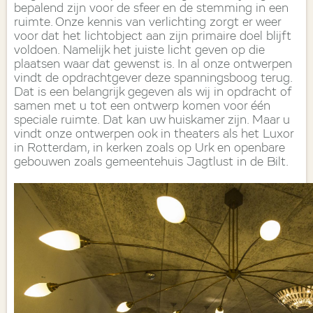
bepalend zijn voor de sfeer en de stemming in een
ruimte. Onze kennis van verlichting zorgt er weer
voor dat het lichtobject aan zijn primaire doel blijft
voldoen. Namelijk het juiste licht geven op die
plaatsen waar dat gewenst is. In al onze ontwerpen
vindt de opdrachtgever deze spanningsboog terug.
Dat is een belangrijk gegeven als wij in opdracht of
samen met u tot een ontwerp komen voor één
speciale ruimte. Dat kan uw huiskamer zijn. Maar u
vindt onze ontwerpen ook in theaters als het Luxor
in Rotterdam, in kerken zoals op Urk en openbare
gebouwen zoals gemeentehuis Jagtlust in de Bilt.