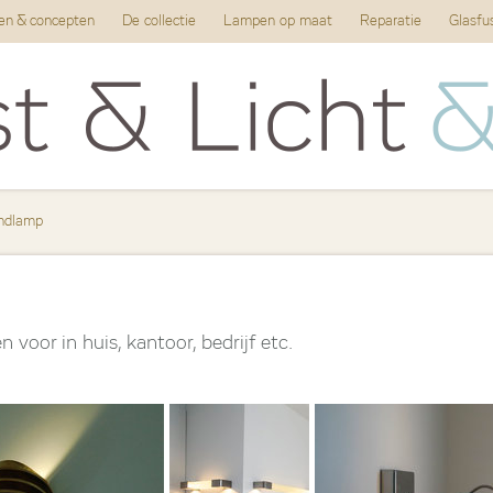
ten & concepten
De collectie
Lampen op maat
Reparatie
Glasfu
ndlamp
voor in huis, kantoor, bedrijf etc.