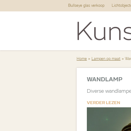
Bullseye glas verkoop
Lichtobjec
Home
»
Lampen op maat
» Wa
WANDLAMP
Diverse wandlampen 
VERDER LEZEN