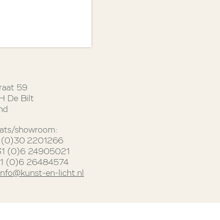
raat 59
 De Bilt
nd
ats/showroom:
31 (0)30 2201266
31 (0)6 24905021
31 (0)6 26484574
info@kunst-en-licht.nl