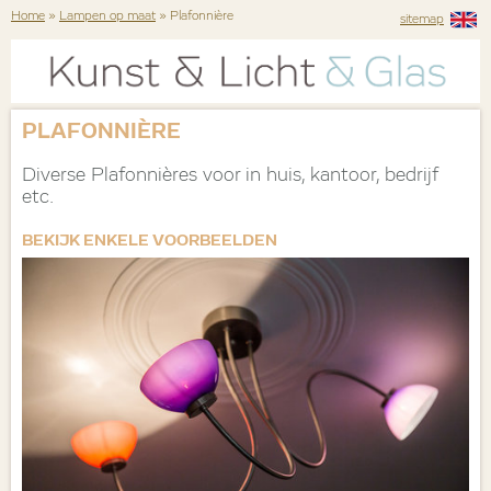
Home
»
Lampen op maat
» Plafonnière
sitemap
PLAFONNIÈRE
Diverse Plafonnières voor in huis, kantoor, bedrijf
etc.
BEKIJK ENKELE VOORBEELDEN