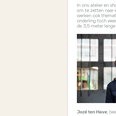
In ons atelier en 
om te zetten naar 
werken ook themati
onderling toch wee
de 3,5 meter lange
Jozé ten Have
, be