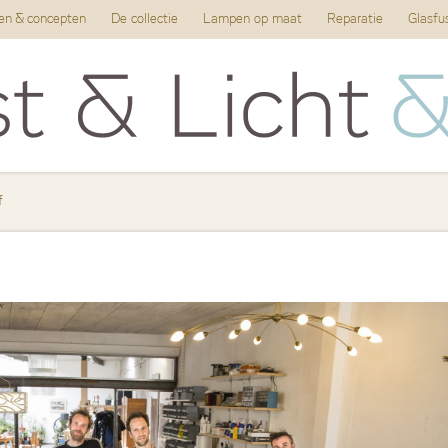
ten & concepten
De collectie
Lampen op maat
Reparatie
Glasfu
f