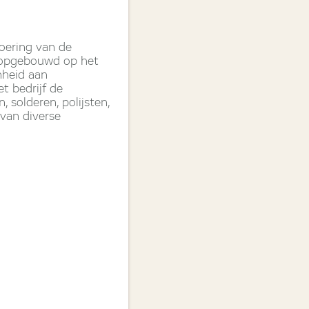
voering van de
w opgebouwd op het
nheid aan
t bedrijf de
 solderen, polijsten,
 van diverse