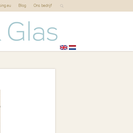
sing.eu
Blog
Ons bedrijf