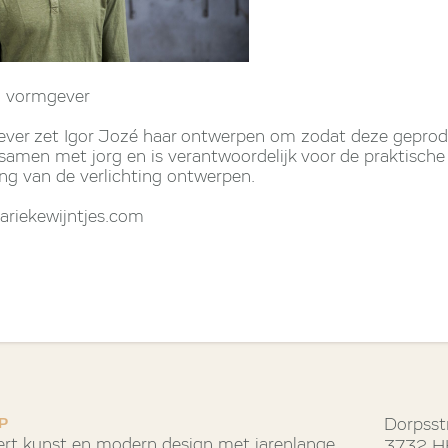
ch vormgever
gever zet Igor Jozé haar ontwerpen om zodat deze gepro
 samen met jorg en is verantwoordelijk voor de praktisch
ing van de verlichting ontwerpen.
ariekewijntjes.com
P
Dorpsst
rt kunst en modern design met jarenlange
3732 HH