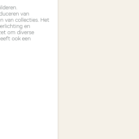
lderen.
oduceren van
n van collecties. Het
erlichting en
zet om diverse
heeft ook een