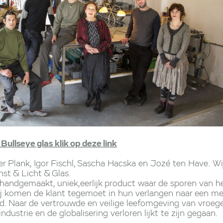
Bullseye glas klik op deze link
er Plank, Igor Fischl, Sascha Hacska en Jozé ten Have. Wij
st & Licht & Glas.
 handgemaakt, uniek,eerlijk product waar de sporen van 
 Wij komen de klant tegemoet in hun verlangen naar een 
ld. Naar de vertrouwde en veilige leefomgeving van vroege
dustrie en de globalisering verloren lijkt te zijn gegaan.