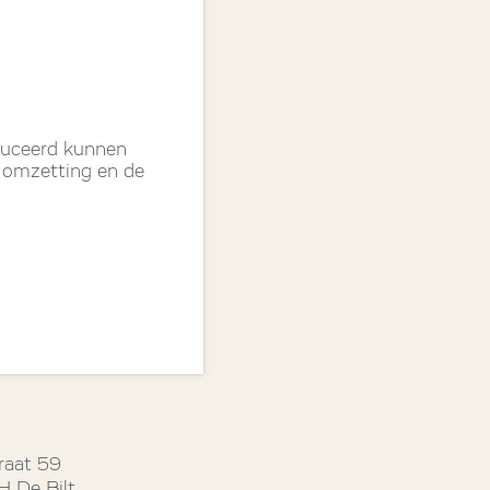
duceerd kunnen
e omzetting en de
raat 59
 De Bilt