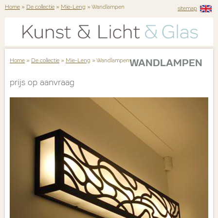
Home
»
De collectie
»
Mie-Leng
» Wandlampen
sitemap
Home
»
De collectie
»
Mie-Leng
» Wandlampen
WANDLAMPEN
prijs op aanvraag