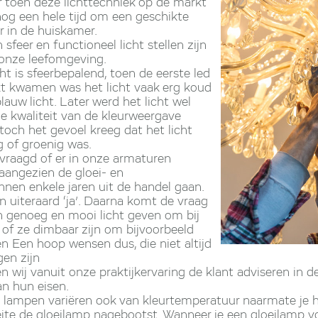
r toen deze lichttechniek op de markt
g een hele tijd om een geschikte
r in de huiskamer.
sfeer en functioneel licht stellen zijn
 onze leefomgeving.
cht is sfeerbepalend, toen de eerste led
t kwamen was het licht vaak erg koud
auw licht. Later werd het licht wel
 kwaliteit van de kleurweergave
 toch het gevoel kreeg dat het licht
g of groenig was.
vraagd of er in onze armaturen
angezien de gloei- en
nen enkele jaren uit de handel gaan.
 uiteraard ‘ja’. Daarna komt de vraag
 genoeg en mooi licht geven om bij
 of ze dimbaar zijn om bijvoorbeeld
len Een hoop wensen dus, die niet altijd
gen zijn
wij vanuit onze praktijkervaring de klant adviseren in d
an hun eisen.
 lampen variëren ook van kleurtemperatuur naarmate je he
eite de gloeilamp nagebootst. Wanneer je een gloeilamp vo