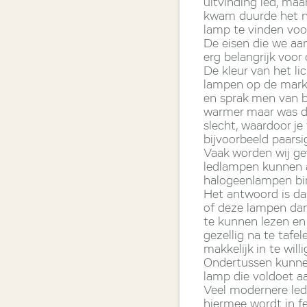
uitvinding led, maa
kwam duurde het no
lamp te vinden voo
De eisen die we aan 
erg belangrijk voor
De kleur van het li
lampen op de mark
en sprak men van bl
warmer maar was de
slecht, waardoor je
bijvoorbeeld paarsi
Vaak worden wij ge
ledlampen kunnen a
halogeenlampen bin
Het antwoord is dan
of deze lampen dan
te kunnen lezen en
gezellig na te tafe
makkelijk in te willi
Ondertussen kunnen 
lamp die voldoet a
Veel modernere led
hiermee wordt in f