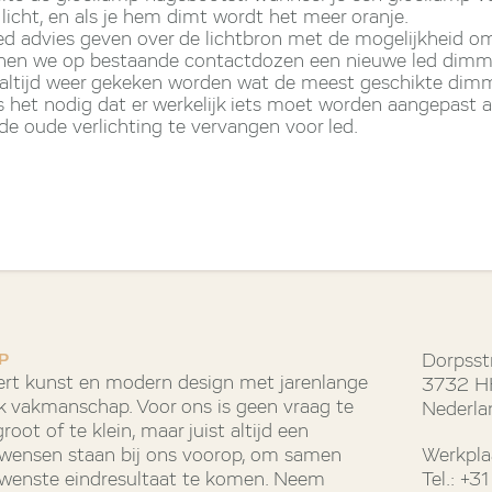
r licht, en als je hem dimt wordt het meer oranje.
d advies geven over de lichtbron met de mogelijkheid o
nen we op bestaande contactdozen een nieuwe led dimmer
altijd weer gekeken worden wat de meest geschikte dimme
 is het nodig dat er werkelijk iets moet worden aangepast
de oude verlichting te vervangen voor led.
P
Dorpsst
rt kunst en modern design met jarenlange
3732 HH
k vakmanschap. Voor ons is geen vraag te
Nederla
oot of te klein, maar juist altijd een
e wensen staan bij ons voorop, om samen
Werkpla
ewenste eindresultaat te komen. Neem
Tel.: +