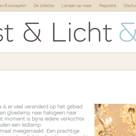
ten & concepten
De collectie
Lampen op maat
Reparatie
Glasfu
 is er veel veranderd op het gebied
van gloeilamp naar halogeen naar
t moment is bijna iedere verkochte
uden een ledlamp.
emaal meegemaakt. Een prachtige