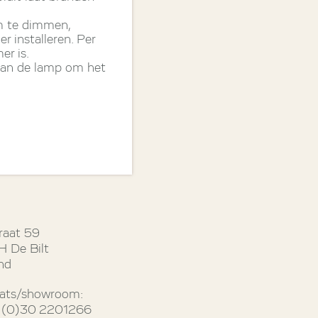
m te dimmen,
 installeren. Per
r is.
 aan de lamp om het
raat 59
 De Bilt
nd
ats/showroom:
31 (0)30 2201266