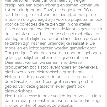
vier personen. Ieder van ons heeft zijn eigen
disciplines, een eigen inbreng en samen komen we
tot het eindproduct. Jozé, die begin jaren 90 de
start heeft gemaakt van ons bedrijf, ontwerpt de
modellen die gevraagd zijn voor de projecten en ook
voor de collecties die te zien zijn in ons atelier.
Als er een eerste overleg met de klant is geweest en
de schetsfase start, zitten we al snel met elkaar in
overleg om te kijken of de ontstane ideeën ook om
te zetten zijn naar een uiteindelijke realisatie. De
modellen en lichtobjecten worden gemaakt door
Jorg en Igor. Onderdelen worden door ons gebogen
gelast, gepolijst en uiteindelijk geassembleerd.
Daarnaast werken we samen met diverse
producenten zoals staalleveranciers en bewerkers,
glasblazerijen en elektronische groothandel.
Het gefusede glas wordt in ons atelier gemaakt
door Sascha, zij heeft een grote ervaring op het
gebied van deze glastechniek en geeft ook
glasworkshops.
Heeft u interesse in onze verlichting of zoekt u iets
dat op maat gemaakt moet worden, kom dan langs
in onze winkel of bezoek de website.