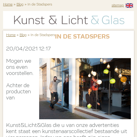
Home
»
Blog
» In de Stadspers
sitemap
Home
»
Blog
» In de Stadspers
IN DE STADSPERS
20/04/2021 12:17
Mogen we
ons even
voorstellen.
Achter de
producten
van
Kunst&Licht&Glas die u van onze advertenties
kent staat een kunstenaarscollectief bestaande uit