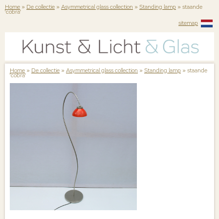
Home
»
De collectie
»
Asymmetrical glass collection
»
Standing lamp
» staande
'cobra'
sitemap
Home
»
De collectie
»
Asymmetrical glass collection
»
Standing lamp
» staande
'cobra'