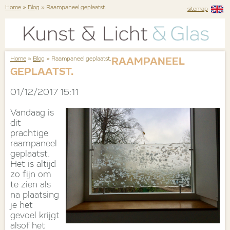
Home
»
Blog
» Raampaneel geplaatst.
sitemap
Home
»
Blog
» Raampaneel geplaatst.
RAAMPANEEL
GEPLAATST.
01/12/2017 15:11
Vandaag is
dit
prachtige
raampaneel
geplaatst.
Het is altijd
zo fijn om
te zien als
na plaatsing
je het
gevoel krijgt
alsof het