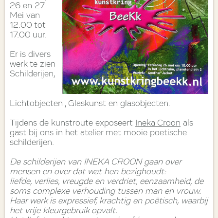
26 en 27
Mei van
12.00 tot
17.00 uur.
Er is divers
werk te zien
Schilderijen,
Lichtobjecten , Glaskunst en glasobjecten.
Tijdens de kunstroute exposeert
Ineka Croon
als
gast bij ons in het atelier met mooie poetische
schilderijen.
De schilderijen van INEKA CROON gaan over
mensen en over dat wat hen bezighoudt:
liefde, verlies, vreugde en verdriet, eenzaamheid, de
soms complexe verhouding tussen man en vrouw.
Haar werk is expressief, krachtig en poëtisch, waarbij
het vrije kleurgebruik opvalt.