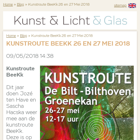
Home
»
Blog
» Kunstroute BeeKk 26 en 27 Mei 2018
sitemap
Home
»
Blog
» Kunstroute BeeKk 26 en 27 Mei 2018
KUNSTROUTE BEEKK 26 EN 27 MEI 2018
09/05/2018 14:38
Kunstroute
BeeKk
Dit jaar
doen Jozé
ten Have en
Sascha
Hacska weer
mee aan de
kunstroute
BeeKk.
Deze is op