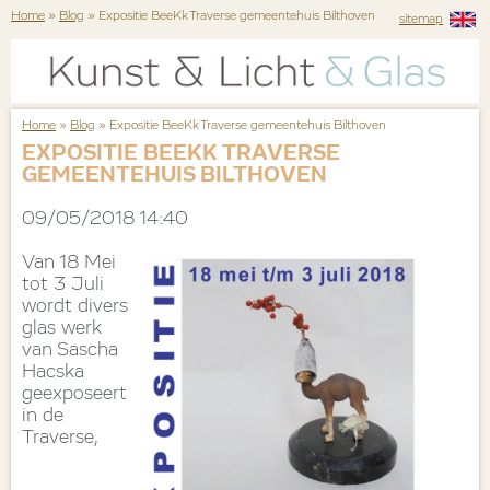
Home
»
Blog
» Expositie BeeKk Traverse gemeentehuis Bilthoven
sitemap
Home
»
Blog
» Expositie BeeKk Traverse gemeentehuis Bilthoven
EXPOSITIE BEEKK TRAVERSE
GEMEENTEHUIS BILTHOVEN
09/05/2018 14:40
Van 18 Mei
tot 3 Juli
wordt divers
glas werk
van Sascha
Hacska
geexposeert
in de
Traverse,