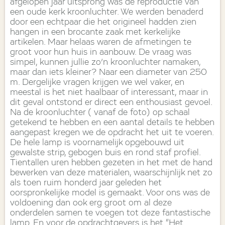
afgelopen jaar uitsprong was de reproductie van
een oude kerk kroonluchter. We werden benaderd
door een echtpaar die het origineel hadden zien
hangen in een brocante zaak met kerkelijke
artikelen. Maar helaas waren de afmetingen te
groot voor hun huis in aanbouw. De vraag was
simpel, kunnen jullie zo’n kroonluchter namaken,
maar dan iets kleiner? Naar een diameter van 250
m. Dergelijke vragen krijgen we wel vaker, en
meestal is het niet haalbaar of interessant, maar in
dit geval ontstond er direct een enthousiast gevoel.
Na de kroonluchter ( vanaf de foto) op schaal
getekend te hebben en een aantal details te hebben
aangepast kregen we de opdracht het uit te voeren.
De hele lamp is voornamelijk opgebouwd uit
gewalste strip, gebogen buis en rond staf profiel.
Tientallen uren hebben gezeten in het met de hand
bewerken van deze materialen, waarschijnlijk net zo
als toen ruim honderd jaar geleden het
oorspronkelijke model is gemaakt. Voor ons was de
voldoening dan ook erg groot om al deze
onderdelen samen te voegen tot deze fantastische
lamp. En voor de opdrachtgevers is het “Het