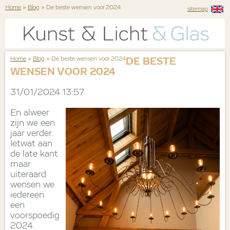
Home
»
Blog
» De beste wensen voor 2024
sitemap
Home
»
Blog
» De beste wensen voor 2024
DE BESTE
WENSEN VOOR 2024
31/01/2024 13:57
En alweer
zijn we een
jaar verder.
Ietwat aan
de late kant
maar
uiteraard
wensen we
iedereen
een
voorspoedig
2024.