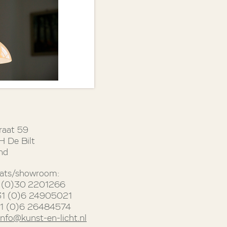
raat 59
 De Bilt
nd
ats/showroom:
31 (0)30 2201266
31 (0)6 24905021
31 (0)6 26484574
info@kunst-en-licht.nl