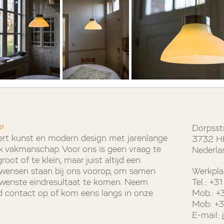
P
Dorpsst
rt kunst en modern design met jarenlange
3732 HH
k vakmanschap. Voor ons is geen vraag te
Nederla
oot of te klein, maar juist altijd een
e wensen staan bij ons voorop, om samen
Werkpla
ewenste eindresultaat te komen. Neem
Tel.: +
end contact op of kom eens langs in onze
Mob.: +
Mob: +
E-mail: