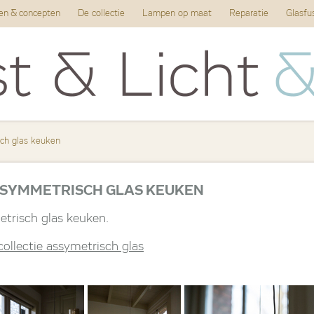
ten & concepten
De collectie
Lampen op maat
Reparatie
Glasfu
ch glas keuken
SYMMETRISCH GLAS KEUKEN
risch glas keuken.
collectie assymetrisch glas