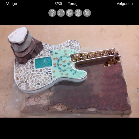
Vorige
3
/
30
- Terug
Volgende