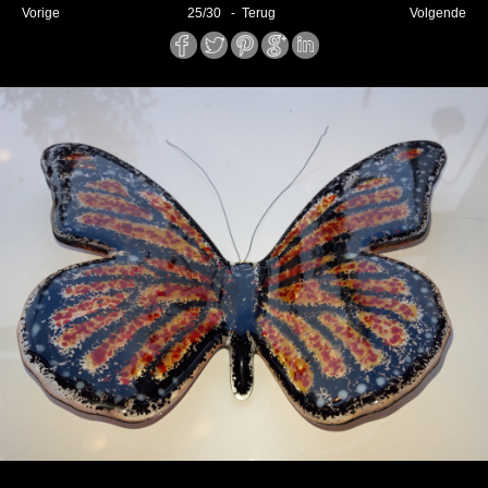
Vorige
25
/
30
- Terug
Volgende