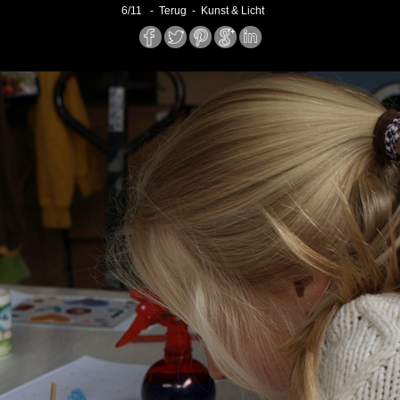
6
/
11
- Terug -
Kunst & Licht