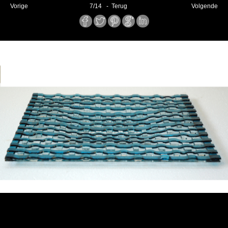
Vorige
7
/
14
- Terug
Volgende