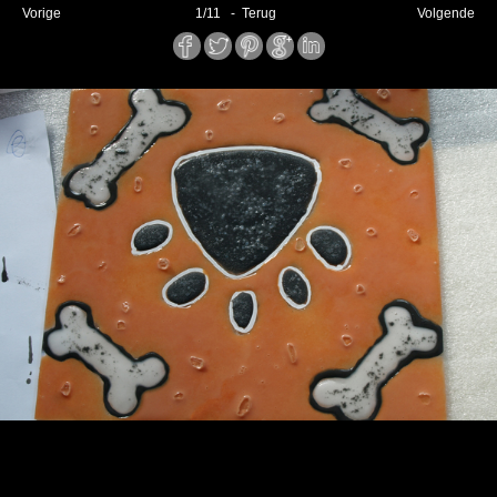
Vorige
1
/
11
- Terug
Volgende