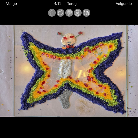
Vorige
4
/
11
- Terug
Volgende