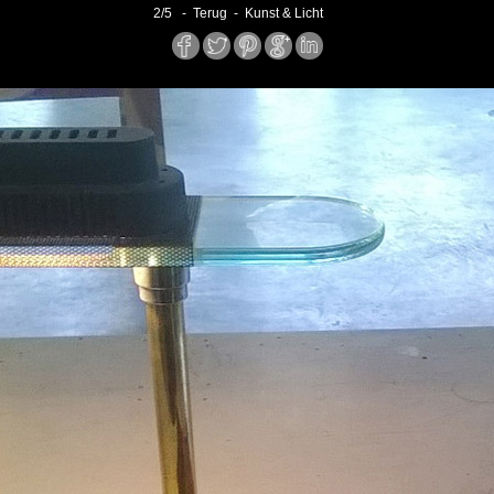
2
/
5
- Terug -
Kunst & Licht