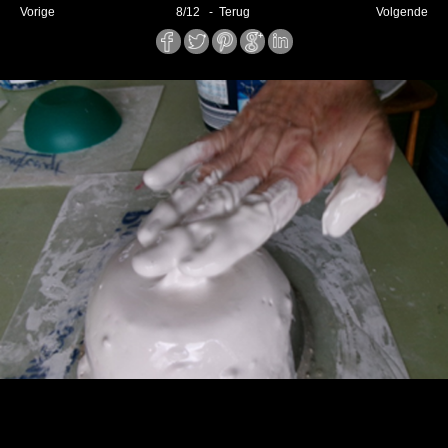
Vorige
8
/
12
- Terug
Volgende