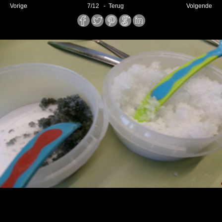
Vorige
7
/
12
- Terug
Volgende