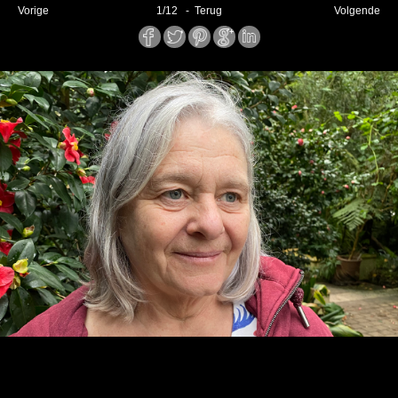
Vorige
1
/
12
- Terug
Volgende