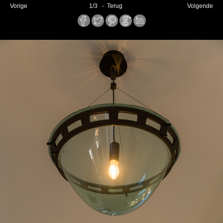
Vorige
1
/
3
- Terug
Volgende