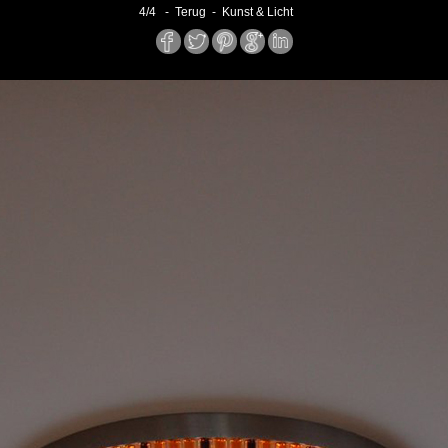
4
/
4
- Terug -
Kunst & Licht